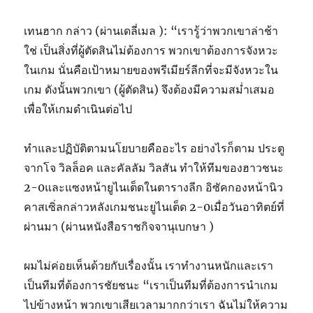
เทนฮาก กล่าว (ผ่านเดลี่เมล ): “เรารู้ว่าพวกเขาล่าช้า
ใช่ เป็นสิ่งที่ผู้ตัดสินไม่ต้องการ พวกเขาต้องการจังหวะ
ในเกม นั่นคือเป้าหมายของพรีเมียร์ลีกที่จะมีจังหวะใน
เกม ดังนั้นพวกเขา (ผู้ตัดสิน) จึงต้องมีความสม่ำเสมอ
เพื่อให้เกมดำเนินต่อไป
ทำและปฏิบัติตามนโยบายคืออะไร อย่างไรก็ตาม ประตู
จากโจ วิลล็อค และคัลลัม วิลสัน ทำให้ทีมของฮาวชนะ
2-0และแซงหน้ายูไนเต็ดในตารางลีก อิซัคกองหน้านิว
คาสเซิ่ลกล่าวหลังเกมชนะยูไนเต็ด 2-0เมื่อวันอาทิตย์ที่
ผ่านมา (ผ่านหนังสือราชกิจจานุเบกษา )
ผมไม่ค่อยเห็นด้วยกับเรื่องนั้น เราทำงานหนักและเรา
เป็นทีมที่ต้องการชัยชนะ “เราเป็นทีมที่ต้องการนำเกม
ไปข้างหน้า พวกเขาเสียเวลามากกว่าเรา ฉันไม่ให้ความ