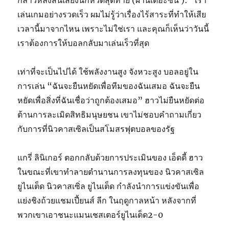
กล่าวหลังสิ้นเสียงนกหวีดสุดท้าย (ผ่านเดอะซัน ): “เรา
เล่นเกมอย่างรวดเร็ว ผมไม่รู้ว่าเรื่องไร้สาระที่ทำให้เสีย
เวลานี้มาจากไหน เพราะไม่ใช่เรา และคุณก็เห็นว่าวันนี้
เราต้องการให้บอลกลับมาเล่นเร็วที่สุด
เท่าที่จะเป็นไปได้ ใช้พลังงานสูง จังหวะสูง บอลอยู่ใน
การเล่น “ฉันจะยืนหยัดเพื่อทีมของฉันเสมอ ฉันจะยืน
หยัดเพื่อสิ่งที่ฉันเชื่อว่าถูกต้องเสมอ” ฮาวไม่ยืนหยัดต่อ
ต้านการละเมิดสิทธิมนุษยชน เขาไม่ชอบคำถามเกี่ยว
กับการที่นิวคาสเซิลเป็นสโมสรฟุตบอลของรัฐ
แกรี่ ลินิเกอร์ ตอกกลับด้วยการประเมินของ เอ็ดดี้ ฮาว
ในขณะที่เขาทำลายตำนานการลงทุนของ นิวคาสเซิล
ยูไนเต็ด นิวคาสเซิ่ล ยูไนเต็ด กำลังนำการแข่งขันเพื่อ
แย่งชิงถ้วยแชมเปี้ยนส์ ลีก ในฤดูกาลหน้า หลังจากที่
พวกเขาเอาชนะแมนเชสเตอร์ยูไนเต็ด2-0