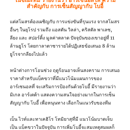
สำคัญกับ การเซ็นสัญญากับ โบอี้
แต่สโมสรต้องเผชิญกับ การแข่งขันที่รุนแรง จากสโมสร
อื่นๆ ในยุโรป รวมถึง แอสตัน วิลล่า, คริสตัล พาเลซ,
ลียง และ สปอร์ติ้ง มูลค่าตลาด ปัจจุบันของเขาอยู่ที่ 11
ล้านยูโร โดยกาลาตาซารายได้ปฏิเสธข้อเสนอ 8 ล้าน
ยูโรจากลียงไปแล้ว
หน้าต่างการโอนช่วง ฤดูร้อนอาจเห็นสงคราม การเสนอ
ราคาสำหรับแบ็คขวาที่มีแนวโน้มแผนการของ
อาร์เซนอลที่ จะเสริมการป้องกันด้วยโบอี้ มีรายงานว่า
มิเกล อาร์เตต้า แสดงความสนใจอย่างมากในการเซ็น
สัญญากับ โบอี้ เพื่อหนุนทาง เลือกในแนวรับของทีม
เบ็น ไวท์และทาเคฮิโร โทมิยาสุที่มี แนวโน้มบาดเจ็บ
เป็น แบ็คขวาในปัจจุบัน การเพิ่มโบอี้จะสมเหตุสมผลก็