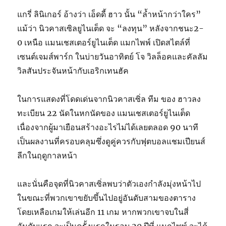
แกรี่ ลินิเกอร์ อ้างว่า เอ็ดดี้ ฮาว นั้น “ล้ำหน้ากว่าใคร”
แม้ว่า นิวคาสเซิลยูไนเต็ด จะ “ลงทุน” หลังจากชนะ2-
0 เหนือ แมนเชสเตอร์ยูไนเต็ด แมกไพพ์ เปิดสไตล์ที่
เซนต์เจมส์พาร์ก ในบ่ายวันอาทิตย์ โจ วิลล็อคและคัลลัม
วิลสันประจันหน้ากับเอริกเทนฮัค
ในการแสดงที่โดดเด่นจากนิวคาสเซิ่ล ทีม ของ ฮาวลง
ทะเบียน 22 นัดในหกนัดของ แมนเชสเตอร์ยูไนเต็ด
เนื่องจากผู้มาเยือนสร้างอะไรไม่ได้เลยตลอด 90 นาที
เป็นผลงานที่ครอบคลุมซึ่งดูคู่ควรกับฟุตบอลแชมเปียนส์
ลีกในฤดูกาลหน้า
และนั่นคือจุดที่นิวคาสเซิ่ลพบว่าตัวเองกำลังมุ่งหน้าไป
ในขณะที่พวกเขาขยับขึ้นไปอยู่อันดับสามของตาราง
โดยเหลือเกมให้เล่นอีก 11 เกม หากพวกเขาจบในสี่