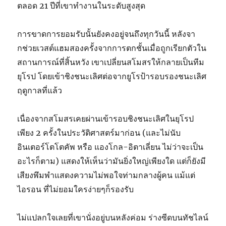
ตลอด 21 ปีที่เขาทำงานในระดับสูงสุด
การขาดการยอมรับนั้นยังคงอยู่จนถึงทุกวันนี้ หลังจา
กช่วยเวสต์แฮมสองครั้งจากการตกชั้นเมื่อถูกเรียกตัวใน
สถานการณ์ที่สิ้นหวัง เขาเปลี่ยนสโมสรให้กลายเป็นทีม
ยุโรป โดยเข้าชิงชนะเลิศต่อจากยูโรป้ารอบรองชนะเลิศ
ฤดูกาลที่แล้ว
เนื่องจากสโมสรเคยผ่านเข้ารอบชิงชนะเลิศในยุโรป
เพียง 2 ครั้งในประวัติศาสตร์มาก่อน (และไม่นับ
อินเตอร์โตโตคัพ หรือ แองโกล-อิตาเลี่ยน ไม่ว่าจะเป็น
อะไรก็ตาม) แสดงให้เห็นว่ามันยิ่งใหญ่เพียงใด แต่ก็ยังมี
เสียงพึมพำแสดงความไม่พอใจท่ามกลางผู้คน แม้แต่
ไอรอน ที่ไม่ยอมใครง่ายๆก็รองรับ
ไม่แปลกใจเลยที่เขานั่งอยู่บนหลังค่อม ร่างซีดบนทัชไลน์