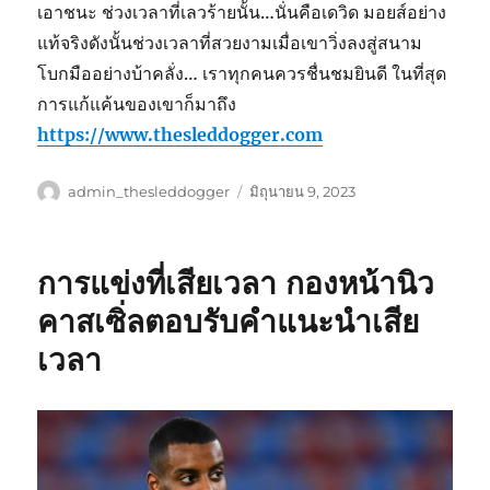
เอาชนะ ช่วงเวลาที่เลวร้ายนั้น…นั่นคือเดวิด มอยส์อย่าง
แท้จริงดังนั้นช่วงเวลาที่สวยงามเมื่อเขาวิ่งลงสู่สนาม
โบกมืออย่างบ้าคลั่ง… เราทุกคนควรชื่นชมยินดี ในที่สุด
การแก้แค้นของเขาก็มาถึง
https://www.thesleddogger.com
ผู้
เขียน
admin_thesleddogger
มิถุนายน 9, 2023
เขียน
เมื่อ
การแข่งที่เสียเวลา กองหน้านิว
คาสเซิ่ลตอบรับคำแนะนำเสีย
เวลา