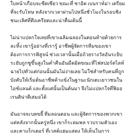
ใบหน้าเกือบจะซีดเซียว ขณะที่ ซาอิด เบนราห์ม่า เตรียม
ที่จะรับโทษ หลังจากเวลาผ่านไปหนึ่งชั่วโมงในรอบชิง
ชนะเลิศที่ตึงเครียดและน่าตื่นเต้นนี้
ไม่น่าแปลกใจเลยที่เขาเฉลิมฉลองในตอนท้ายด้วยการ
ละทิ้ง เขารู้อย่างที่เรารู้ อาชีพผู้จัดการทีมของเขา
ต้องการการพิสูจน์ ช่วงเวลานั้นเมื่อถ้วยรางวัลอันระยิบ
ระยับถูกชูขึ้นสูงในค่ำคืนอันมืดมิดขณะที่ไฟสปอร์ตไลท์
ฉายไปทั่วแต่ก่อนนั้นมันไม่ง่ายเลย ไม่ใช่สำหรับคนที่ถูก
บังคับให้เริ่มต้นอาชีพค้าแข้งในฐานะนักเตะเยาวชนใน
ไอซ์แลนด์ และตั้งแต่นั้นเป็นต้นมา จึงไม่แปลกใจที่ฟิออ
เรนติน่าตีเสมอได้
มันอาจจะบดขยี้ ทีมลอนดอน และผู้จัดการของพวกเขา
แต่หลังจากนั้นครู่หนึ่ง เขาก็ระดมพล รวบรวมตัวเอง
และคาแร็กเตอร์ ที่เวสต์แฮมแสดง ให้เห็นในการ