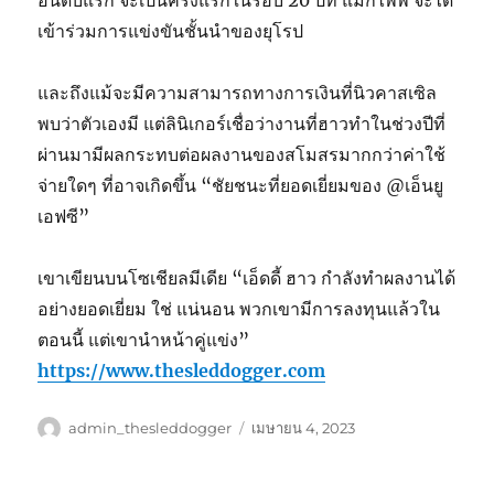
อันดับแรก จะเป็นครั้งแรกในรอบ 20 ปีที่ แมกไพพ์ จะได้
เข้าร่วมการแข่งขันชั้นนำของยุโรป
และถึงแม้จะมีความสามารถทางการเงินที่นิวคาสเซิล
พบว่าตัวเองมี แต่ลินิเกอร์เชื่อว่างานที่ฮาวทำในช่วงปีที่
ผ่านมามีผลกระทบต่อผลงานของสโมสรมากกว่าค่าใช้
จ่ายใดๆ ที่อาจเกิดขึ้น “ชัยชนะที่ยอดเยี่ยมของ @เอ็นยู
เอฟซี”
เขาเขียนบนโซเชียลมีเดีย “เอ็ดดี้ ฮาว กำลังทำผลงานได้
อย่างยอดเยี่ยม ใช่ แน่นอน พวกเขามีการลงทุนแล้วใน
ตอนนี้ แต่เขานำหน้าคู่แข่ง”
https://www.thesleddogger.com
ผู้
เขียน
admin_thesleddogger
เมษายน 4, 2023
เขียน
เมื่อ